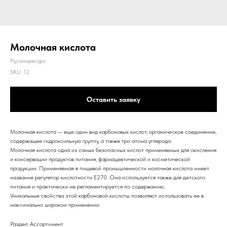
Молочная кислота
Русхимресурс
SKU:
12
Оставить заявку
Молочная кислота — еще один вид карбоновых кислот, органическое соединение,
содержащее гидроксильную группу, а также три атома углерода.
Молочная кислота одна из самых безопасных кислот применяемых для окисления
и консервации продуктов питания, фармацевтической и косметической
продукции. Применяемая в пищевой промышленности молочная кислота имеет
название
регулятор кислотности E270
.
Она используется также для детского
питания и практически не регламентируется по содержанию.
Уникальные свойства этой карбоновой кислоты позволяют использовать ее в
максимально широком применении.
Раздел: Ассортимент